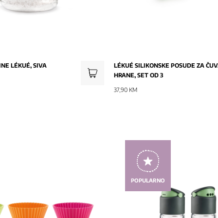
NE LÉKUÉ, SIVA
LÉKUÉ SILIKONSKE POSUDE ZA ČU
HRANE, SET OD 3
37,90 KM
POPULARNO