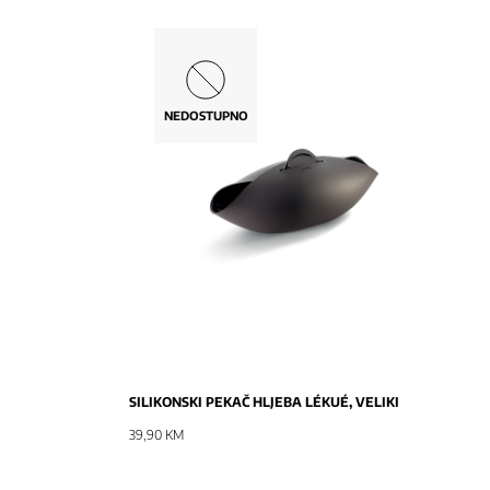
NEDOSTUPNO
NOVO
SILIKONSKI PEKAČ HLJEBA LÉKUÉ, VELIKI
39,90 KM