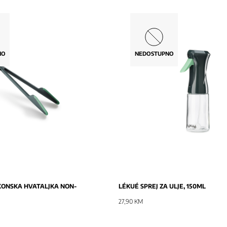
NO
NEDOSTUPNO
NOVO
IKONSKA HVATALJKA NON-
LÉKUÉ SPREJ ZA ULJE, 150ML
27,90 KM