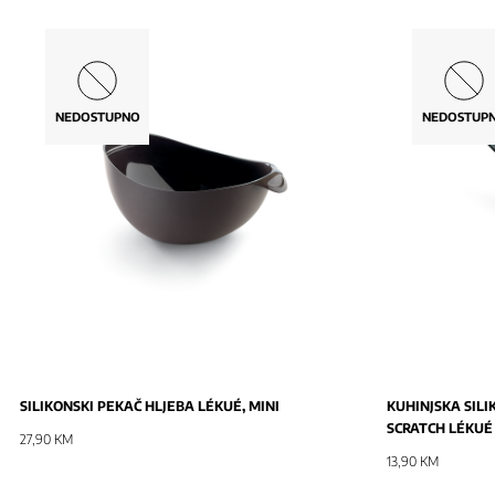
NEDOSTUPNO
NEDOSTUP
NOVO
NOVO
SILIKONSKI PEKAČ HLJEBA LÉKUÉ, MINI
KUHINJSKA SIL
SCRATCH LÉKUÉ
27,90 KM
13,90 KM