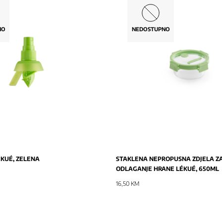
NO
NEDOSTUPNO
NOVO
ÉKUÉ, ZELENA
STAKLENA NEPROPUSNA ZDJELA Z
ODLAGANJE HRANE LÉKUÉ, 650ML
16,50 KM