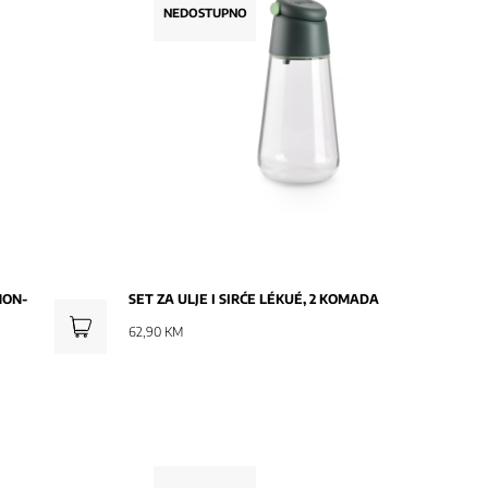
NEDOSTUPNO
NOVO
NON-
SET ZA ULJE I SIRĆE LÉKUÉ, 2 KOMADA
62,90 KM