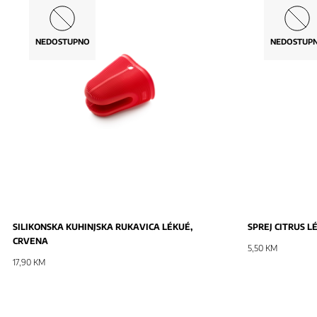
NEDOSTUPNO
NEDOSTUP
NOVO
NOVO
SILIKONSKA KUHINJSKA RUKAVICA LÉKUÉ,
SPREJ CITRUS L
CRVENA
5,50 KM
17,90 KM