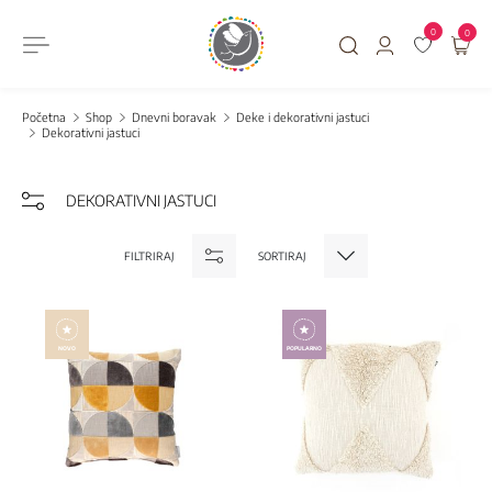
0
0
Početna
Shop
Dnevni boravak
Deke i dekorativni jastuci
Dekorativni jastuci
DEKORATIVNI JASTUCI
FILTRIRAJ
SORTIRAJ
NOVO
POPULARNO