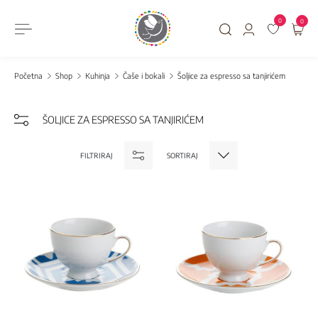
0
0
Početna
Shop
Kuhinja
Čaše i bokali
Šoljice za espresso sa tanjirićem
ŠOLJICE ZA ESPRESSO SA TANJIRIĆEM
FILTRIRAJ
SORTIRAJ