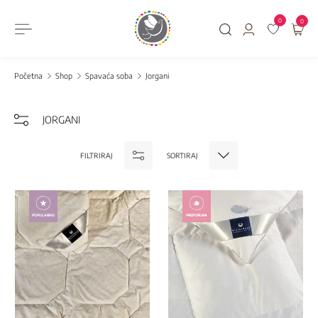
0
0
Početna
Shop
Spavaća soba
Jorgani
JORGANI
FILTRIRAJ
SORTIRAJ
POPULARNO
PREPORUKA