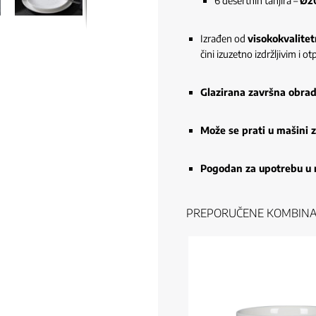
6 desertnih tanjira –
Ø2
Izrađen od
visokokvalite
čini izuzetno izdržljivim i
Glazirana završna obra
Može se prati u mašini 
Pogodan za upotrebu u 
PREPORUČENE KOMBINA