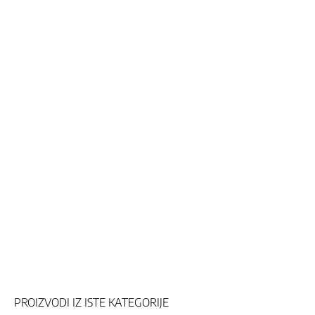
RAPHAEL 1 PORCULANSKA ESPRESSO
RAPHA
ŠOLJICA I TANJIRIĆ, 90ML
PLATA,
8,90 KM
29,90 K
PROIZVODI IZ ISTE KATEGORIJE