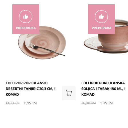
PREPORUKA
PREPORUKA
LOLLIPOP PORCULANSKI
LOLLIPOP PORCULANSKA
DESERTNI TANJIRIĆ 20,3 CM, 1
ŠOLJICA I TABAK 180 ML, 1
KOMAD
KOMAD
19,90 KM
11,95 KM
26,90 KM
16,15 KM