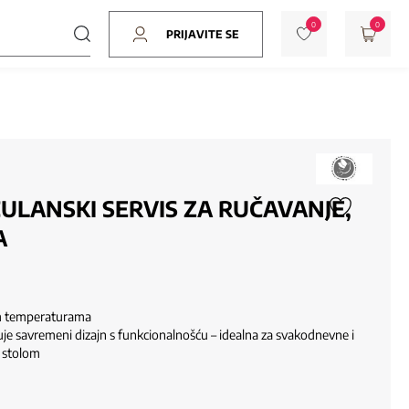
0
0
PRIJAVITE SE
ULANSKI SERVIS ZA RUČAVANJE,
A
im temperaturama
je savremeni dizajn s funkcionalnošću – idealna za svakodnevne i
 stolom