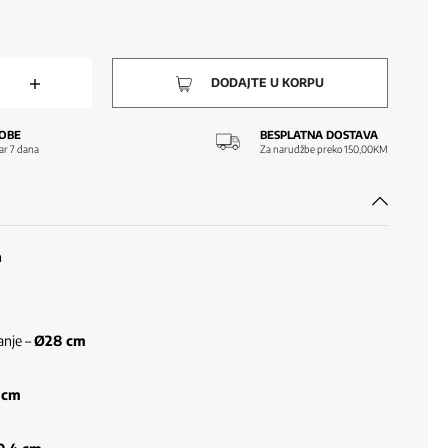
DODAJTE U KORPU
OBE
BESPLATNA DOSTAVA
ar 7 dana
Za narudžbe preko 150,00KM
a
vanje –
Ø28 cm
 cm