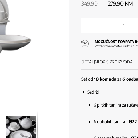
349,90
279,90
KM
MOGUĆNOST POVRATA R
Povrat robe možete uraditi unut
DETALJNI OPIS PROIZVODA
Set od
18 komada
za
6 osob
Sadrži:
6 plitkih tanjira za ruča
6 dubokih tanjira –
Ø22