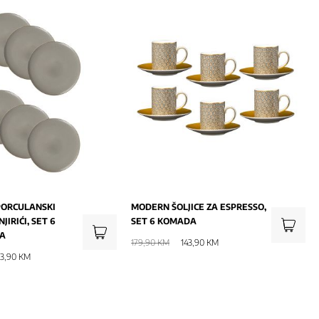
PORCULANSKI
MODERN ŠOLJICE ZA ESPRESSO,
JIRIĆI, SET 6
SET 6 KOMADA
VA
179,90 KM
143,90 KM
03,90 KM