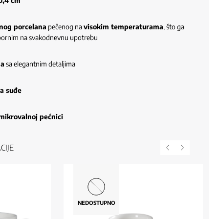
0,4 cm
tnog porcelana
pečenog na
visokim temperaturama
, što ga
 otpornim na svakodnevnu upotrebu
da
sa elegantnim detaljima
za suđe
mikrovalnoj pećnici
CIJE
NEDOSTUPNO