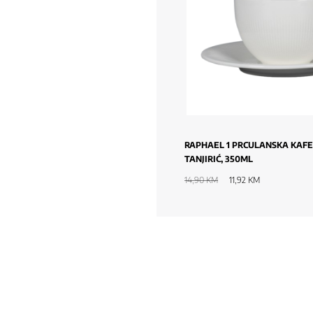
EL PORCULANSKA OVALNA
RAPHAEL 1 PRCULANSKA KAFE 
 30CM
TANJIRIĆ, 350ML
M
23,90 KM
14,90 KM
11,92 KM