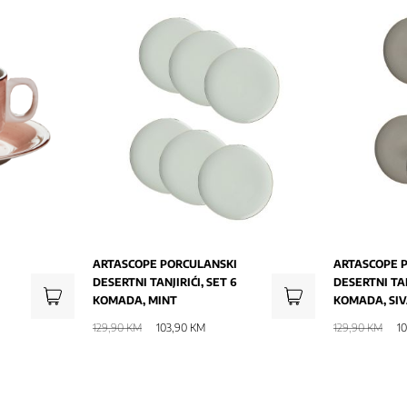
ARTASCOPE PORCULANSKI
ARTASCOPE 
DESERTNI TANJIRIĆI, SET 6
DESERTNI TAN
KOMADA, MINT
KOMADA, SI
129,90 KM
103,90 KM
129,90 KM
1