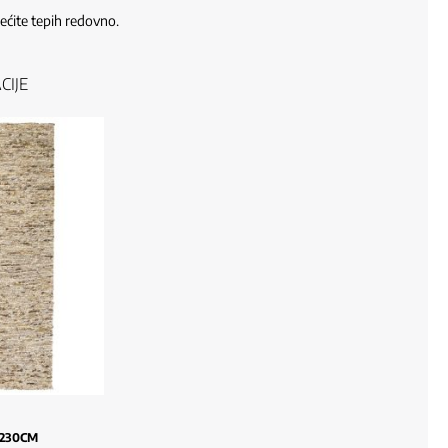
rećite tepih redovno.
CIJE
X230CM