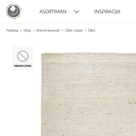
ASORTIMAN
INSPIRACIJA
Početna
Shop
Dnevni boravak
Ćilimi i staze
Ćilimi
NEDOSTUPNO