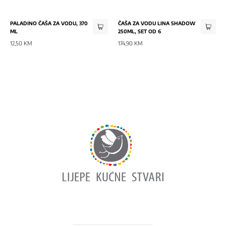
PALADINO ČAŠA ZA VODU, 370
ČAŠA ZA VODU LINA SHADOW
ML
250ML, SET OD 6
12,50 KM
174,90 KM