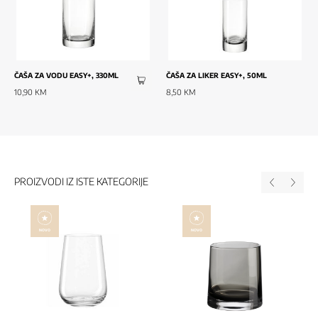
ČAŠA ZA VODU EASY+, 330ML
ČAŠA ZA LIKER EASY+, 50ML
10,90 KM
8,50 KM
PROIZVODI IZ ISTE KATEGORIJE
NOVO
NOVO