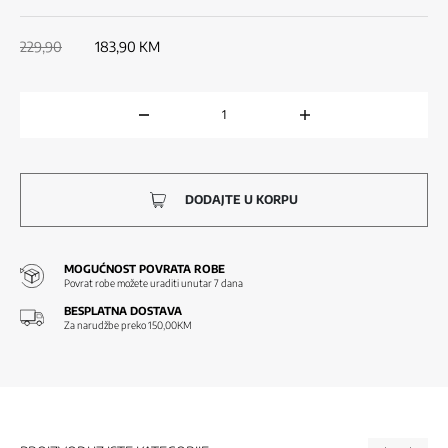
229,90
183,90
KM
DODAJTE U KORPU
MOGUĆNOST POVRATA ROBE
Povrat robe možete uraditi unutar 7 dana
BESPLATNA DOSTAVA
Za narudžbe preko 150,00KM